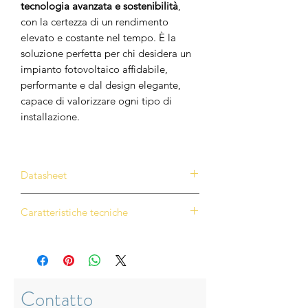
tecnologia avanzata e sostenibilità
,
con la certezza di un rendimento
elevato e costante nel tempo. È la
soluzione perfetta per chi desidera un
impianto fotovoltaico affidabile,
performante e dal design elegante,
capace di valorizzare ogni tipo di
installazione.
Datasheet
Scarica datasheet
Caratteristiche tecniche
Solar Fabrik Mono S4 Halfcut Trend
White
Potenza nominale:
445 W / 450 W /
455 W
Contatto
Efficienza del modulo:
fino al 22,8%