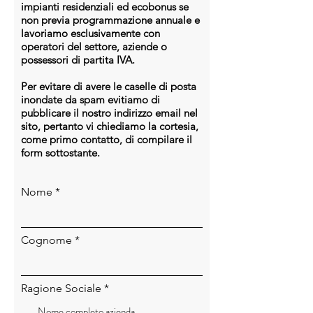
Ottimizzatore universale per una
impianti residenziali ed ecobonus se
non previa programmazione annuale e
gestione più efficiente
lavoriamo esclusivamente con
Auto-mappatura dei moduli in soli
operatori del settore, aziende o
5 sec
possessori di partita IVA.
Per evitare di avere le caselle di posta
inondate da spam evitiamo di
pubblicare il nostro indirizzo email nel
sito, pertanto vi chiediamo la cortesia,
come primo contatto, di compilare il
form sottostante.
Nome
Cognome
Ragione Sociale