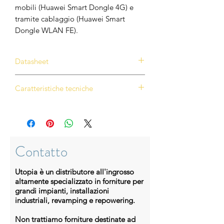
mobili (Huawei Smart Dongle 4G) e
tramite cablaggio (Huawei Smart
Dongle WLAN FE).
Datasheet
Scarica datasheet
Caratteristiche tecniche
Sicurezza Attiva
Protezione attiva da arco elettrico
basata sull’IA
Individua la posizione dell'errore di
Contatto
arco elettrico
Resa Superiore
Utopia è un distributore all'ingrosso
Fino al 30% in più di energia grazie
altamente specializzato in forniture per
agli ottimizzatori
grandi impianti, installazioni
Disponibilità del doppio della
industriali, revamping e repowering.
potenza per la ricarica della batteria
Miglior Esperienza
Non trattiamo forniture destinate ad