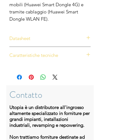
mobili (Huawei Smart Dongle 4G) e
tramite cablaggio (Huawei Smart
Dongle WLAN FE).
Datasheet
Scarica datasheet
Caratteristiche tecniche
Sicurezza Attiva
Protezione attiva da arco elettrico
basata sull’IA
Individua la posizione dell'errore di
Contatto
arco elettrico
Resa Superiore
Utopia è un distributore all'ingrosso
Fino al 30% in più di energia grazie
altamente specializzato in forniture per
agli ottimizzatori
grandi impianti, installazioni
Disponibilità del doppio della
industriali, revamping e repowering.
potenza per la ricarica della batteria
Miglior Esperienza
Non trattiamo forniture destinate ad