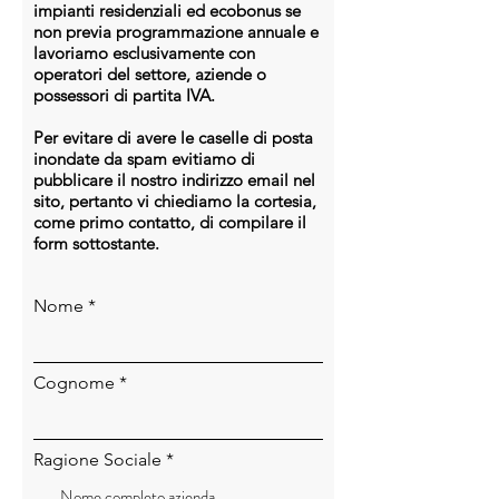
Ottimizzatore universale per una
impianti residenziali ed ecobonus se
non previa programmazione annuale e
gestione più efficiente
lavoriamo esclusivamente con
Auto-mappatura dei moduli in soli
operatori del settore, aziende o
5 sec
possessori di partita IVA.
Per evitare di avere le caselle di posta
inondate da spam evitiamo di
pubblicare il nostro indirizzo email nel
sito, pertanto vi chiediamo la cortesia,
come primo contatto, di compilare il
form sottostante.
Nome
Cognome
Ragione Sociale