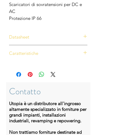
Scaricatori di sovratensioni per DC e
AC
Protezione IP 66
Datasheet
Scarica Datasheet
Caratteristiche
Max DC voltage: 1100 V
Max AC apparent power:
110,000 VA
10 MPPTs for versatile adaptions
Contatto
to different layouts
20 strings intelligent monitoring
Utopia è un distributore all'ingrosso
and fast trouble-shooting
altamente specializzato in forniture per
Max. efficiency 98.8%, EU
grandi impianti, installazioni
industriali, revamping e repowering.
efficiency 98.6% @480Vac
Max. efficiency 98.6%, EU
Non trattiamo forniture destinate ad
efficiency 98.4% @400Vac