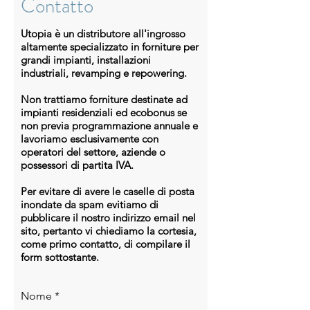
Contatto
un’
efficienza del 23,5%,
garantendo
una produzione energetica
Utopia è un distributore all'ingrosso
superiore per metro quadrato e
altamente specializzato in forniture per
massimizzando il ritorno
grandi impianti, installazioni
sull’investimento in applicazioni
industriali, revamping e repowering.
residenziali e commerciali.
•
Tecnologia N-Type i-TOPCon di
Non trattiamo forniture destinate ad
ultima generazione
impianti residenziali ed ecobonus se
non previa programmazione annuale e
Le celle monocristalline
N-Type i-
lavoriamo esclusivamente con
TOPCon
assicurano prestazioni
operatori del settore, aziende o
elevate, minore degradazione nel
possessori di partita IVA.
tempo e ottima resa anche in
condizioni di bassa irradiazione,
Per evitare di avere le caselle di posta
grazie all’ottimizzazione della
inondate da spam evitiamo di
pubblicare il nostro indirizzo email nel
resistenza di contatto e della
sito, pertanto vi chiediamo la cortesia,
riflessione posteriore.
come primo contatto, di compilare il
•
Struttura dual glass per maggiore
form sottostante.
durata
La configurazione a doppio vetro
temperato da 1,6 mm su entrambi i
Nome
lati offre elevata protezione contro