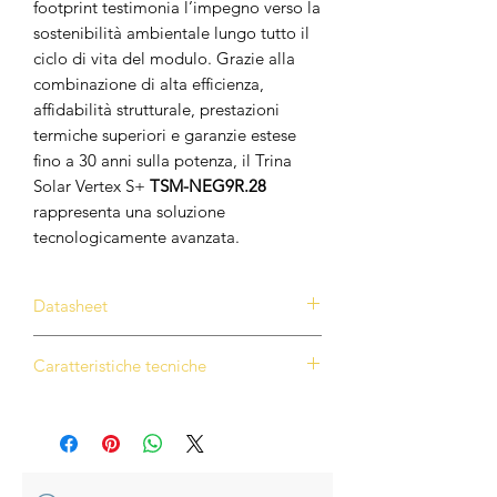
footprint testimonia l’impegno verso la
sostenibilità ambientale lungo tutto il
ciclo di vita del modulo. Grazie alla
combinazione di alta efficienza,
affidabilità strutturale, prestazioni
termiche superiori e garanzie estese
fino a 30 anni sulla potenza, il Trina
Solar Vertex S+
TSM-NEG9R.28
rappresenta una soluzione
tecnologicamente avanzata.
Datasheet
Scarica datasheet
Caratteristiche tecniche
•
Potenza e rendimento elevati
Il Trina Solar Vertex
S+ TSM-
NEG9R.28
raggiunge una potenza
massima fino a
470 Wp
con