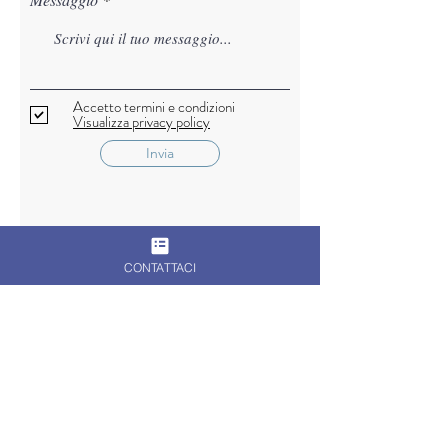
Accetto termini e condizioni
Visualizza privacy policy
Invia
CONTATTACI
Prodotti
correlati
Disponibile - Best Seller
Disponibile - Best Seller