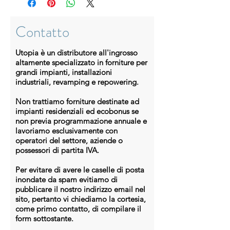
3,5 miliardi di celle spedite
La cella più efficiente del
fotovoltaic
o per applicazioni
Contatto
commerciali
L’unica cella fotovoltaica
con
Utopia è un distributore all'ingrosso
base in solido metallo, che
altamente specializzato in forniture per
fornisce una protezione
grandi impianti, installazioni
industriali, revamping e repowering.
brevettata da rotture e
corrosione
Non trattiamo forniture destinate ad
impianti residenziali ed ecobonus se
non previa programmazione annuale e
lavoriamo esclusivamente con
operatori del settore, aziende o
possessori di partita IVA.
Per evitare di avere le caselle di posta
inondate da spam evitiamo di
pubblicare il nostro indirizzo email nel
sito, pertanto vi chiediamo la cortesia,
come primo contatto, di compilare il
form sottostante.