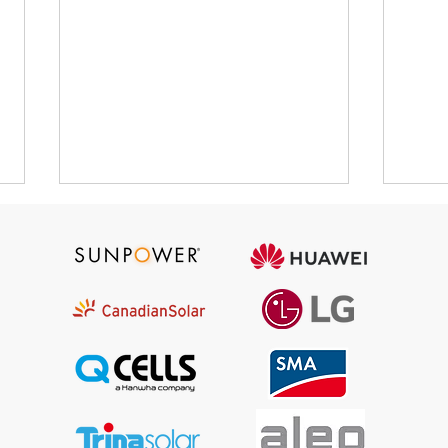
Geopolitica, Risk Management e
L’Ita
LCOE: Il Fotovoltaico C&I come
capac
Asset Strategico di Copertura per
sping