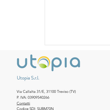
Utopia S.r.l.
Via Callalta 31/E, 31100 Treviso (TV)
Perché il fotovoltaico è l'unica
P. IVA: 03909540266
polizza energetica che le imprese
Contatti
italiane possono ancora
Codice SDI: SUBM70N