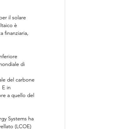
er il solare 
ltaico è 
 finanziaria, 
nferiore 
mondiale di 
tale del carbone 
 E in 
re a quello del 
ergy Systems ha 
vellato (LCOE) 