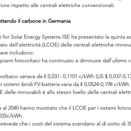
iore rispetto alle centrali elettriche convenzionali.
attendo il carbone in Germania
te for Solar Energy Systems ISE ha presentato la quinta e
lato dell'elettricità (LCOE) delle centrali elettriche rinnova
iave includono:
pianti fotovoltaici ha continuato a diminuire dall'ultimo 
voltaico variava da € 0,031- 0,1101 c/kWh (US $ 0,037-0,
 sistemi ibridi FV-batteria varia da € 0,0524-0,198 c/kWh
 delle rinnovabili è allo stesso livello delle centrali elett
no al 2040 hanno mostrato che il LCOE per i sistemi fotovol
0.035c/kWh
 prevede che i costi del sistema scendano al di sotto di 3