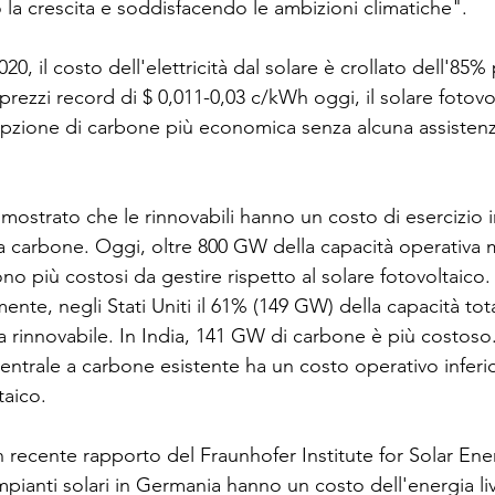
 la crescita e soddisfacendo le ambizioni climatiche".
, il costo dell'elettricità dal solare è crollato dell'85% p
 prezzi record di $ 0,011-0,03 c/kWh oggi, il solare fotovo
opzione di carbone più economica senza alcuna assistenza
mostrato che le rinnovabili hanno un costo di esercizio i
i a carbone. Oggi, oltre 800 GW della capacità operativa 
o più costosi da gestire rispetto al solare fotovoltaico.
ente, negli Stati Uniti il ​​61% (149 GW) della capacità to
a rinnovabile. In India, 141 GW di carbone è più costoso.
ntrale a carbone esistente ha un costo operativo inferio
taico.
 recente rapporto del Fraunhofer Institute for Solar En
mpianti solari in Germania hanno un costo dell'energia li