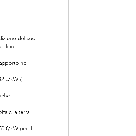
dizione del suo 
bili in 
rapporto nel 
132 c/kWh)
riche 
taici a terra 
50 €/kW per il 