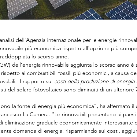
lisi dell'Agenzia internazionale per le energie rinnovabi
innovabile più economica rispetto all'opzione più compet
è raddoppiata lo scorso anno.
2 GW) dell'energia rinnovabile aggiunta lo scorso anno è s
 rispetto ai combustibili fossili più economici, a causa del
vabili. Il rapporto sui 
costi della produzione di energia 
sti del solare fotovoltaico sono diminuiti di un ulteriore
sono la fonte di energia più economica”, ha affermato il 
ancesco La Camera. "Le rinnovabili presentano ai paesi l
i eliminazione graduale economicamente interessante c
scente domanda di energia, risparmiando sui costi, aggi