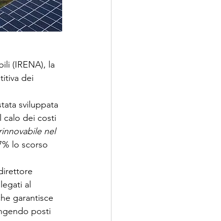
li (IRENA), la 
itiva dei 
tata sviluppata 
 calo dei costi 
rinnovabile nel 
 7% lo scorso 
direttore 
egati al 
he garantisce 
ungendo posti 