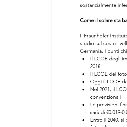
sostanzialmente infer
Come il solare sta b
Il Fraunhofer Institu
studio sul costo livel
Germania. I punti ch
Il LCOE degli im
2018
Il LCOE del foto
Oggi il LCOE dei
Nel 2021, il LCOE
convenzionali
Le previsioni fi
sarà di €0.019-
Entro il 2040, si