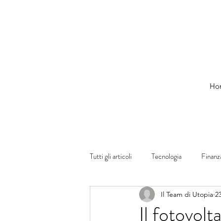
Ho
Tutti gli articoli
Tecnologia
Finanz
Il Team di Utopia
2
Energie Rinnovabili
Fotovoltaico
Il fotovolt