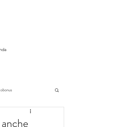
enda
cobonus
li anche