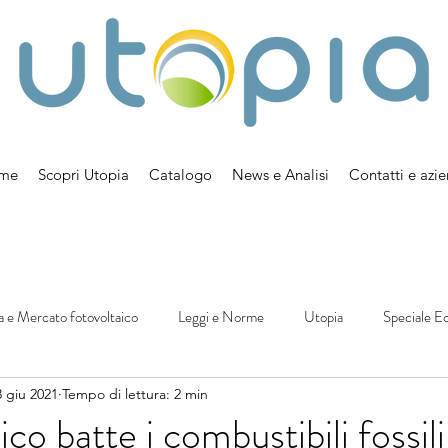
me
Scopri Utopia
Catalogo
News e Analisi
Contatti e azi
a e Mercato fotovoltaico
Leggi e Norme
Utopia
Speciale E
3 giu 2021
Tempo di lettura: 2 min
aico batte i combustibili fossi