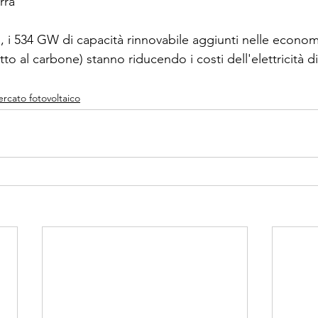
rra 
, i 534 GW di capacità rinnovabile aggiunti nelle econo
petto al carbone) stanno riducendo i costi dell'elettricità di
rcato fotovoltaico