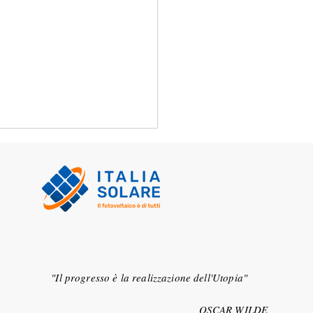
lia aggiunge 5,23 GW di
"Il progresso è la realizzazione dell'Utopia"
ità solare nel 2023,
endo la capacità totale
OSCAR WILDE